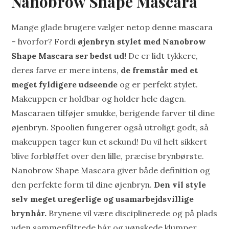
Nanobrow Shape Mascara
Mange glade brugere vælger netop denne mascara
– hvorfor? Fordi
øjenbryn stylet med Nanobrow
Shape Mascara ser bedst ud!
De er lidt tykkere,
deres farve er mere intens,
de
fremstår med et
meget fyldigere udseende
og er perfekt stylet.
Makeuppen er holdbar og holder hele dagen.
Mascaraen tilføjer smukke, berigende farver til dine
øjenbryn. Spoolien fungerer også utroligt godt, så
makeuppen tager kun et sekund! Du vil helt sikkert
blive forbløffet over den lille, præcise brynbørste.
Nanobrow Shape Mascara giver både definition og
den perfekte form til dine øjenbryn.
Den vil style
selv meget uregerlige og usamarbejdsvillige
brynhår.
Brynene vil være disciplinerede og på plads
uden sammenfiltrede hår og uønskede klumper.