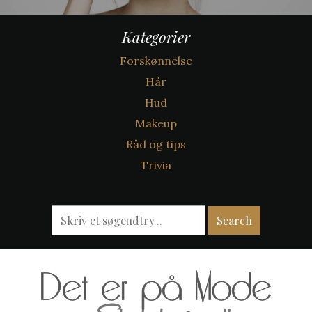
Kategorier
Forskønnelse
Hår
Hud
Makeup
Råd og tips
Trivia