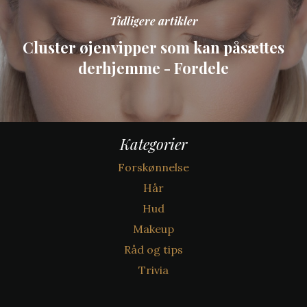
Tidligere artikler
Cluster øjenvipper som kan påsættes
derhjemme - Fordele
Kategorier
Forskønnelse
Hår
Hud
Makeup
Råd og tips
Trivia